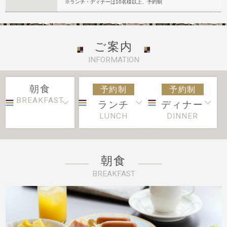
※ランチ・ディナーは10名様以上、予約制
ご案内
INFORMATION
朝食
予約制
予約制
BREAKFAST
ランチ
ディナー
LUNCH
DINNER
朝食
BREAKFAST